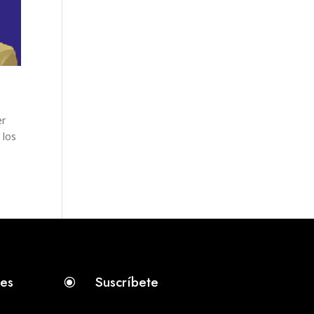
er
 los
tes
Suscríbete
\