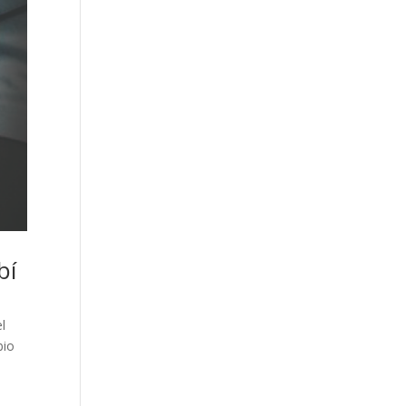
bí
el
bio