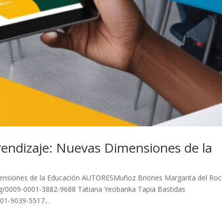
endizaje: Nuevas Dimensiones de la
ensiones de la Educación AUTORESMuñoz Briones Margarita del Roc
g/0009-0001-3882-9688 Tatiana Yeobanka Tapia Bastidas
01-9039-5517...