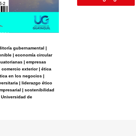
ditoría gubernamental |
enible | economía circular
cuatorianas | empresas
comercio exterior | ética
ética en los negocios |
rsitaria | liderazgo ético
mpresarial | sostenibilidad
 | Universidad de