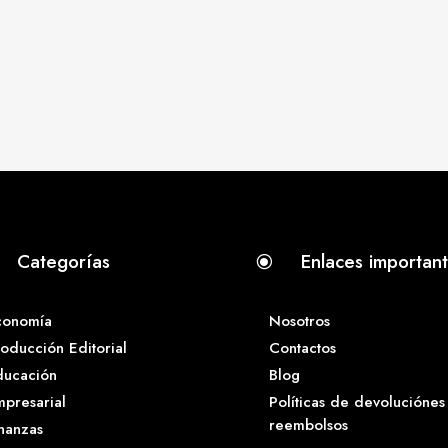
Categorías
Enlaces importan
\
conomía
Nosotros
oducción Editorial
Contactos
ducación
Blog
presarial
Políticas de devoluciónes
reembolsos
nanzas