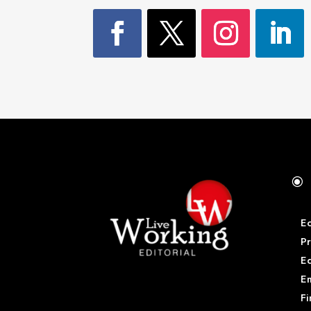
\
E
Pr
E
Em
Fi