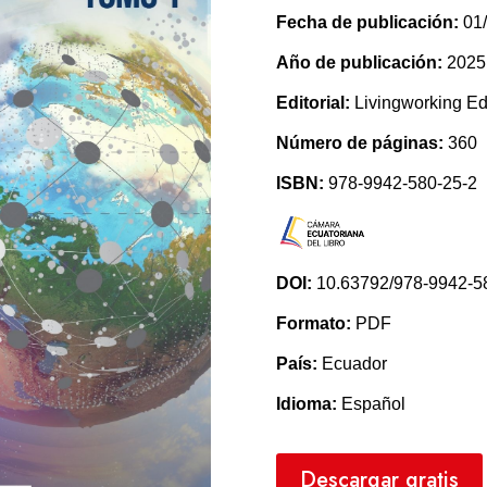
Fecha de publicación:
01/
Año de publicación:
2025
Editorial:
Livingworking Edi
Número de páginas:
360
ISBN:
978-9942-580-25-2
DOI:
10.63792/978-9942-5
Formato:
PDF
País:
Ecuador
Idioma:
Español
Descargar gratis