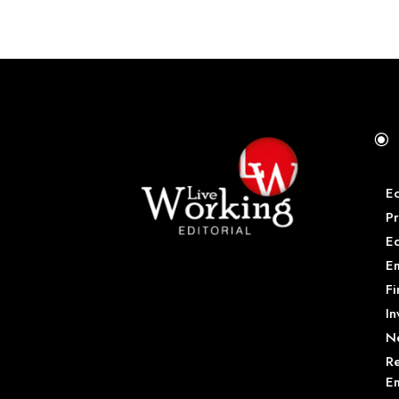
\
E
Pr
E
Em
Fi
In
N
Re
Em