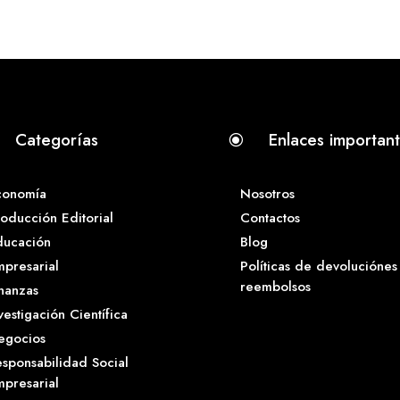
Categorías
Enlaces importan
\
conomía
Nosotros
oducción Editorial
Contactos
ducación
Blog
presarial
Políticas de devoluciónes
reembolsos
nanzas
vestigación Científica
egocios
sponsabilidad Social
presarial