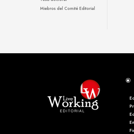
Miebros del Comité Editorial
\
E
Pr
E
Em
Fi