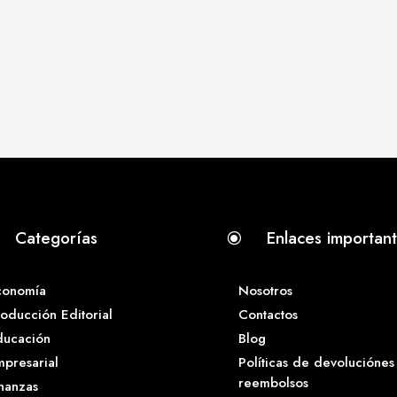
Categorías
Enlaces importan
\
conomía
Nosotros
oducción Editorial
Contactos
ducación
Blog
presarial
Políticas de devoluciónes
reembolsos
nanzas