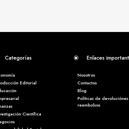
Categorías
Enlaces importan
\
conomía
Nosotros
oducción Editorial
Contactos
ducación
Blog
presarial
Políticas de devoluciónes
reembolsos
nanzas
vestigación Científica
egocios