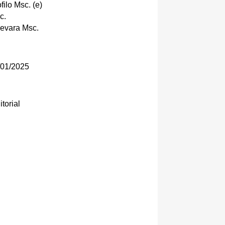
ilo Msc. (e)
c.
evara Msc.
01/2025
torial