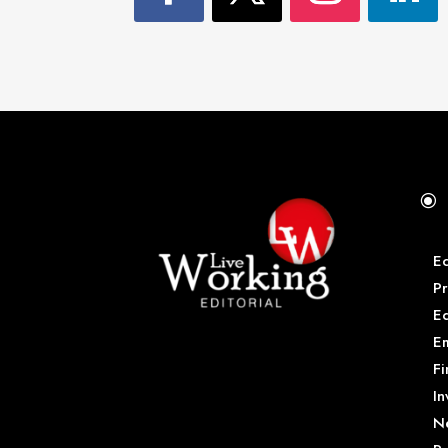
\
E
Pr
E
Em
Fi
In
N