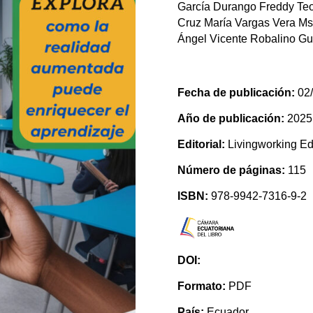
García Durango Freddy Teof
Cruz María Vargas Vera Ms
Ángel Vicente Robalino Gu
Fecha de publicación:
02/
Año de publicación:
2025
Editorial:
Livingworking Edi
Número de páginas:
115
ISBN:
978-9942-7316-9-2
DOI:
Formato:
PDF
País:
Ecuador