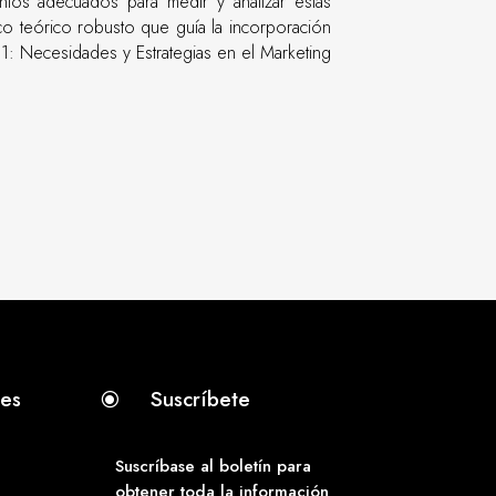
mentos adecuados para medir y analizar estas
co teórico robusto que guía la incorporación
 1: Necesidades y Estrategias en el Marketing
tes
Suscríbete
\
Suscríbase al boletín para
obtener toda la información