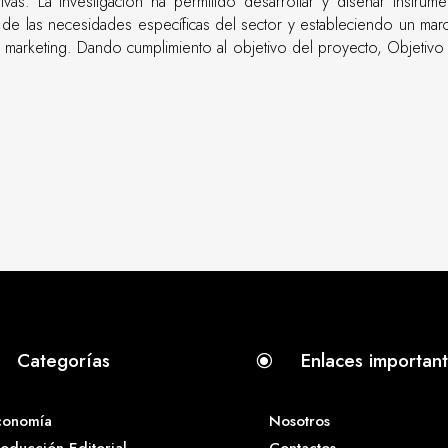
tivas. La investigación ha permitido desarrollar y diseñar instru
n de las necesidades específicas del sector y estableciendo un mar
de marketing. Dando cumplimiento al objetivo del proyecto, Objetivo
Categorías
Enlaces importan
\
conomía
Nosotros
oducción Editorial
Contactos