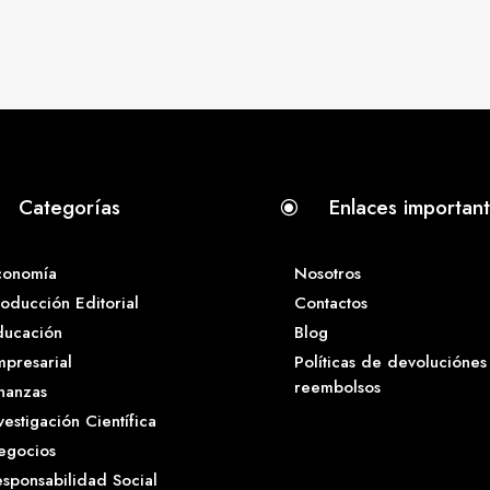
Categorías
Enlaces importan
\
conomía
Nosotros
oducción Editorial
Contactos
ducación
Blog
presarial
Políticas de devoluciónes
reembolsos
nanzas
vestigación Científica
egocios
sponsabilidad Social