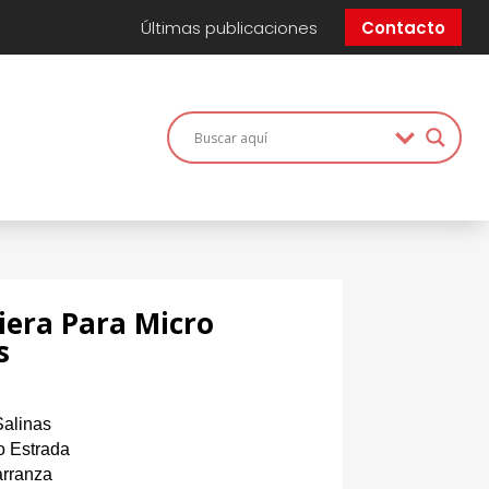
Últimas publicaciones
Contacto
iera Para Micro
s
alinas
o Estrada
arranza