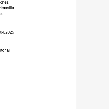
nchez
imavilla
es
04/2025
torial