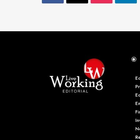
\
E
Pr
E
Em
Fi
In
N
Re