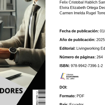
Felix Cristobal Hablich Sa
Elvira Elizabeth Ortega Dec
Carmen Imelda Rugel Torr
Fecha de publicación:
01/
Año de publicación:
2025
Editorial:
Livingworking Edi
Número de páginas:
264
ISBN:
978-9942-7396-1-2
DOI:
Formato:
PDF
País:
Ecuador