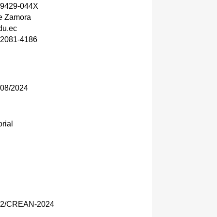
3-9429-044X
de Zamora
du.ec
3-2081-4186
08/2024
rial
3792/CREAN-2024