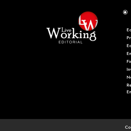
\
E
Pr
E
Em
Fi
In
N
Re
Em
Co