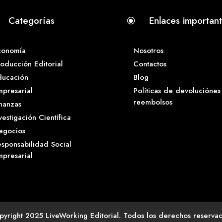
Categorías
Enlaces importan
\
conomía
Nosotros
oducción Editorial
Contactos
ducación
Blog
presarial
Políticas de devoluciónes
reembolsos
nanzas
vestigación Científica
egocios
sponsabilidad Social
presarial
pyright 2025 LiveWorking Editorial. Todos los derechos reservad