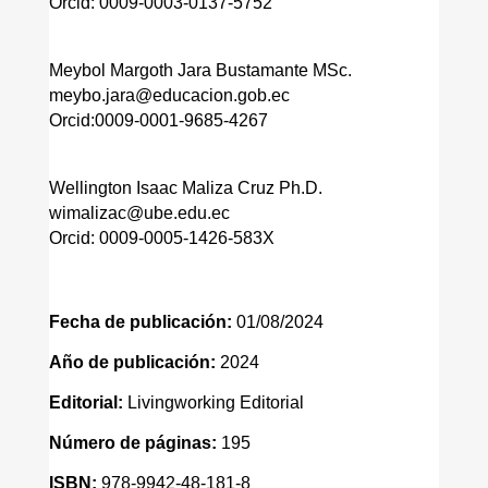
Orcid: 0009-0003-0137-5752
Meybol Margoth Jara Bustamante MSc.
meybo.jara@educacion.gob.ec
Orcid:0009-0001-9685-4267
Wellington Isaac Maliza Cruz Ph.D.
wimalizac@ube.edu.ec
Orcid: 0009-0005-1426-583X
Fecha de publicación:
01/08/2024
Año de publicación:
2024
Editorial:
Livingworking Editorial
Número de páginas:
195
ISBN:
978-9942-48-181-8