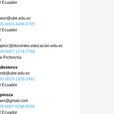
l Ecuador
iguezr@ube.edu.ec
0000-0003-4486-0785
l Ecuador
e
.lopezc@docentes.educacion.edu.ec
0009-0007-1274-7768
de Pichincha
llesteros
ulesb@ube.edu.ec
0000-0003-1926-2492
l Ecuador
spinoza
eraes@gmail.com
0009-0007-6298-6556
l Ecuador