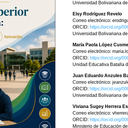
Universidad Bolivariana de
Elsy Rodríguez Revelo
Correo electrónico: erodr
ORCID:
https://orcid.org/
Universidad Bolivariana de
María Paola López Cusm
Correo electrónico: maria
ORCID:
https://orcid.org/
Unidad Educativa Batalla 
Juan Eduardo Anzules Ba
Correo electrónico: jeanz
ORCID:
https://orcid.org/
Universidad Bolivariana de
Viviana Sugey Herrera E
Correo electrónico: vherr
ORCID:
https://orcid.org/
Ministerio de Educación de