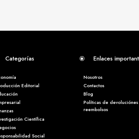
Categorías
Enlaces importan
\
conomía
Nosotros
oducción Editorial
Contactos
ducación
Blog
presarial
Políticas de devoluciónes
reembolsos
nanzas
vestigación Científica
egocios
sponsabilidad Social