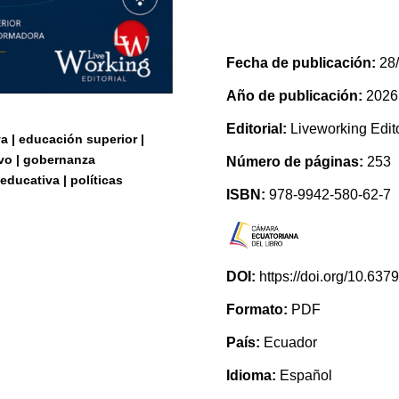
Fecha de publicación:
28/
Año de publicación:
2026
Editorial:
Liveworking Edito
a | educación superior |
ivo | gobernanza
Número de páginas:
253
 educativa | políticas
ISBN:
978-9942-580-62-7
DOI:
https://doi.org/10.63
Formato:
PDF
País:
Ecuador
Idioma:
Español