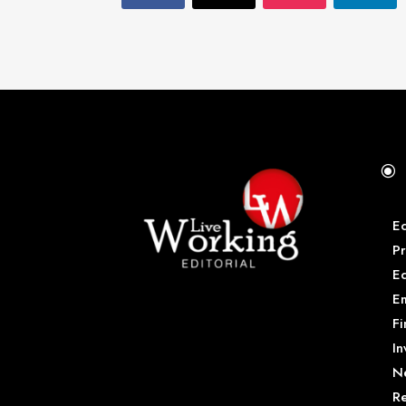
\
E
Pr
E
Em
Fi
In
N
Re