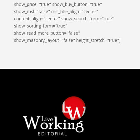
show_price="true" show_buy_button="true"
show_msl="false" msl_title_align="center"
content_align="center" show_search_form="true"
show_sorting_form="true"
show_read_more_button="false"
show_masonry_layout="false" height_stretch="true"]