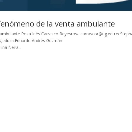
l fenómeno de la venta ambulante
a ambulante Rosa Inés Carrasco Reyesrosa.carrascor@ug.edu.ecSteph
g.edu.ecEduardo Andrés Guzmán
na Neira...