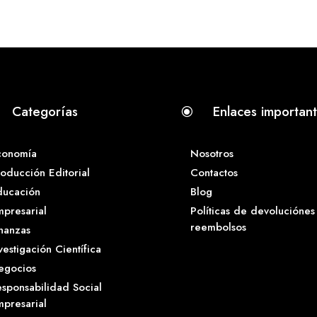
Categorías
Enlaces importan
\
conomía
Nosotros
oducción Editorial
Contactos
ducación
Blog
presarial
Políticas de devoluciónes
reembolsos
nanzas
vestigación Científica
egocios
sponsabilidad Social
presarial