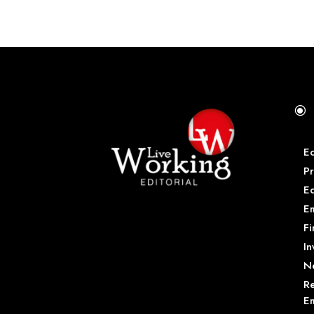
\
E
Pr
E
Em
Fi
In
N
Re
Em