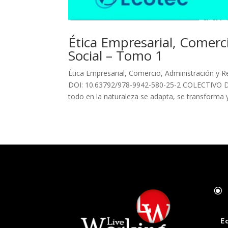
Ética Empresarial, Comerc
Social – Tomo 1
Ética Empresarial, Comercio, Administración y 
DOI: 10.63792/978-9942-580-25-2 COLECTIVO D
todo en la naturaleza se adapta, se transforma y.
\
E