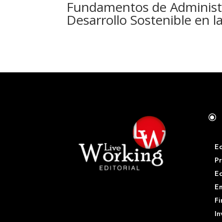
Fundamentos de Administra
Desarrollo Sostenible en l
\
E
Pr
E
Em
Fi
In