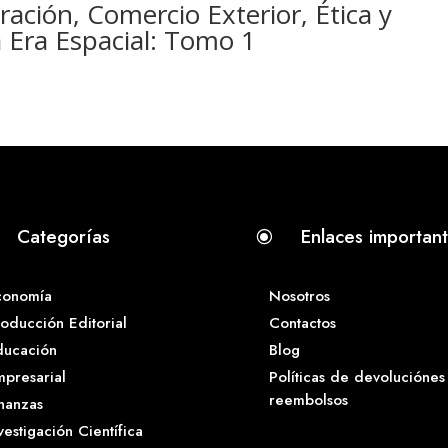
ción, Comercio Exterior, Ética y
a Era Espacial: Tomo 1
Categorías
Enlaces importan
\
conomía
Nosotros
oducción Editorial
Contactos
ducación
Blog
presarial
Políticas de devoluciónes
reembolsos
nanzas
vestigación Científica