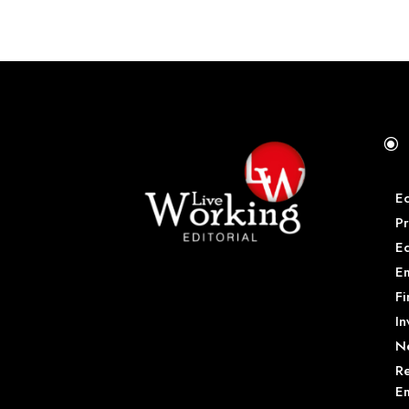
\
E
Pr
E
Em
Fi
In
N
Re
Em