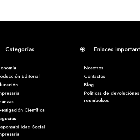
Categorías
Enlaces importan
\
conomía
Nosotros
oducción Editorial
Contactos
ducación
Blog
presarial
Políticas de devoluciónes
reembolsos
nanzas
vestigación Científica
egocios
sponsabilidad Social
presarial