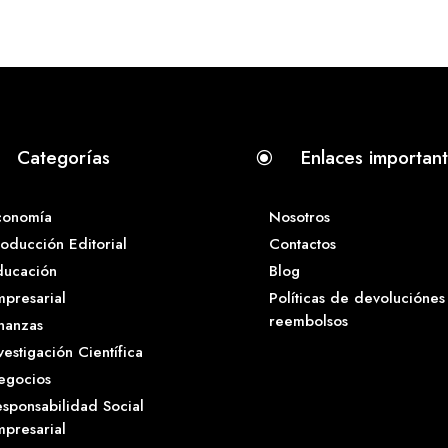
Categorías
Enlaces importan
\
conomía
Nosotros
oducción Editorial
Contactos
ducación
Blog
presarial
Políticas de devoluciónes
reembolsos
nanzas
vestigación Científica
egocios
sponsabilidad Social
presarial