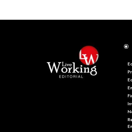
\
E
Pr
E
Em
Fi
In
N
Re
Em