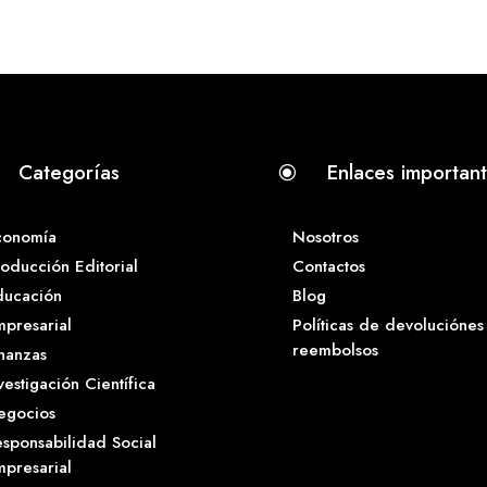
Categorías
Enlaces importan
\
conomía
Nosotros
oducción Editorial
Contactos
ducación
Blog
presarial
Políticas de devoluciónes
reembolsos
nanzas
vestigación Científica
egocios
sponsabilidad Social
presarial