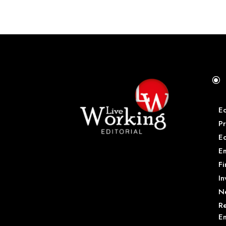
\
E
Pr
E
Em
Fi
In
N
Re
Em