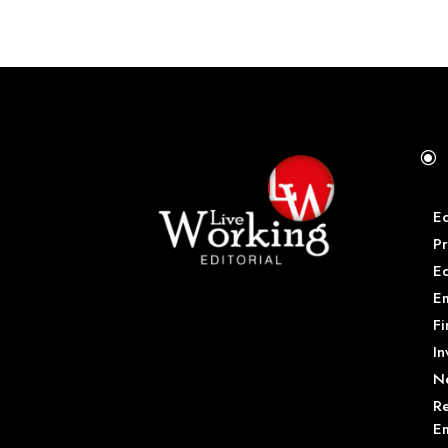
\
E
Pr
E
Em
Fi
In
N
Re
Em