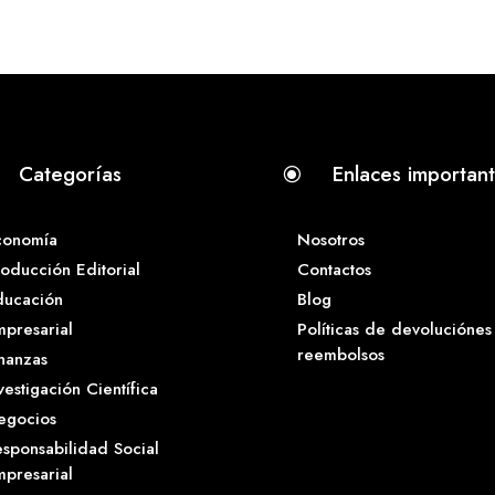
Categorías
Enlaces importan
\
conomía
Nosotros
oducción Editorial
Contactos
ducación
Blog
presarial
Políticas de devoluciónes
reembolsos
nanzas
vestigación Científica
egocios
sponsabilidad Social
presarial