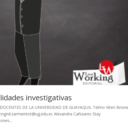
lidades investigativas
ivas DOCENTES DE LA UNIVERSIDAD DE GUAYAQUIL Telmo Viteri Brion
 ingrid.sarmientot@ug.edu.ec Alexandra Cañizares Stay
ones...