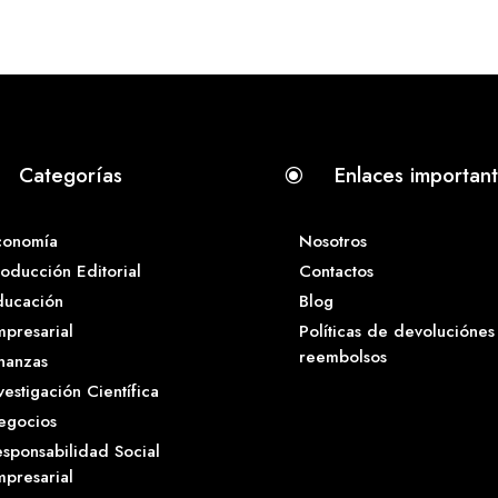
Categorías
Enlaces importan
\
conomía
Nosotros
oducción Editorial
Contactos
ducación
Blog
presarial
Políticas de devoluciónes
reembolsos
nanzas
vestigación Científica
egocios
sponsabilidad Social
presarial