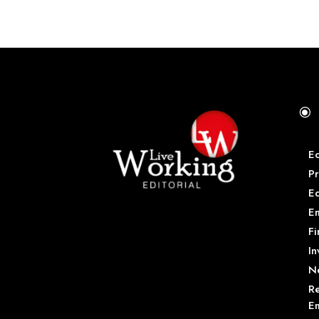
\
E
Pr
E
Em
Fi
In
N
Re
Em