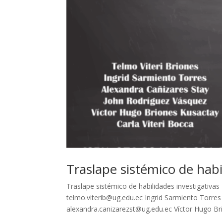
Traslape sistémico de habi
Traslape sistémico de habilidades investigat
telmo.viterib@ug.edu.ec Ingrid Sarmiento Torres
alexandra.canizarezst@ug.edu.ec Víctor Hugo Bri