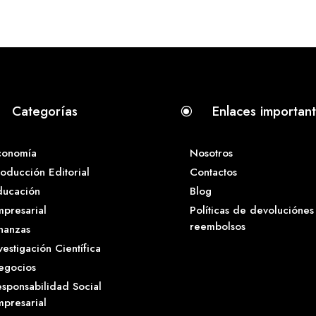
Categorías
Enlaces importan
\
conomía
Nosotros
oducción Editorial
Contactos
ducación
Blog
presarial
Políticas de devoluciónes
reembolsos
nanzas
vestigación Científica
egocios
sponsabilidad Social
presarial