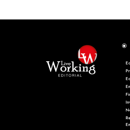
\
E
Pr
E
Em
Fi
In
N
Re
Em