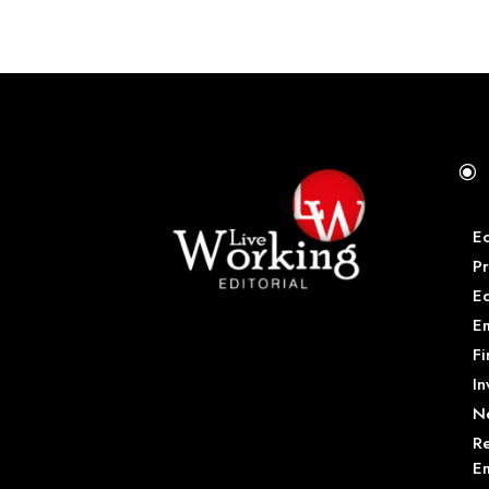
\
E
Pr
E
Em
Fi
In
N
Re
Em