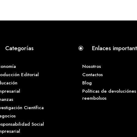
Categorías
Enlaces importan
\
conomía
Nosotros
oducción Editorial
Contactos
ducación
Blog
presarial
Políticas de devoluciónes
reembolsos
nanzas
vestigación Científica
egocios
sponsabilidad Social
presarial