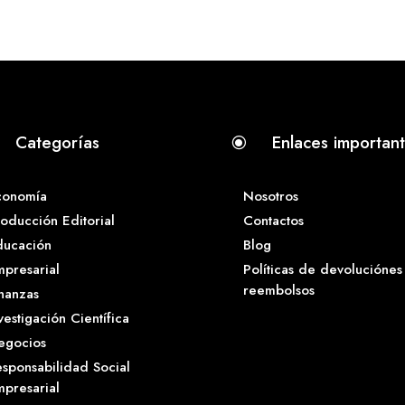
Categorías
Enlaces importan
\
conomía
Nosotros
oducción Editorial
Contactos
ducación
Blog
presarial
Políticas de devoluciónes
reembolsos
nanzas
vestigación Científica
egocios
sponsabilidad Social
presarial