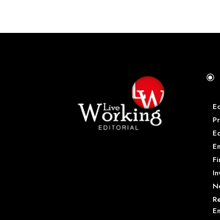
\
E
Pr
E
Em
Fi
In
N
Re
Em