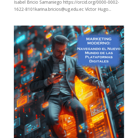
Isabel Bricio Samaniego https://orcid.org/0000-0002-
1622-8101karina.bricios@ug.edu.ec Víctor Hugo...