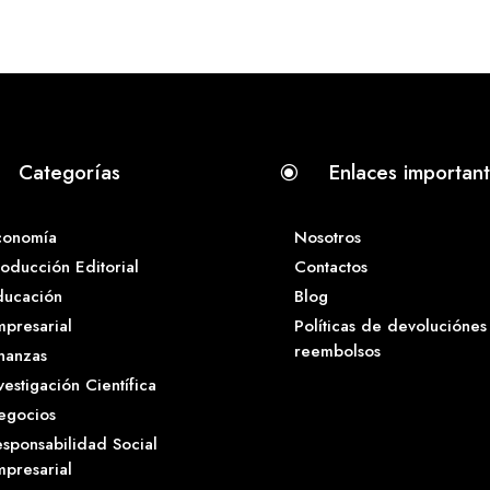
Categorías
Enlaces importan
\
conomía
Nosotros
oducción Editorial
Contactos
ducación
Blog
presarial
Políticas de devoluciónes
reembolsos
nanzas
vestigación Científica
egocios
sponsabilidad Social
presarial