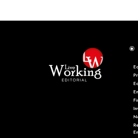
\
E
Pr
E
Em
Fi
In
N
Re
Em