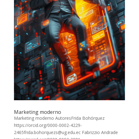
Marketing moderno
Marketing moderno AutoresFrida Bohórquez
https://orcid.org/0000-0002-4229-
2465frida.bohorquezs@ug.edu.ec Fabrizzio Andrade