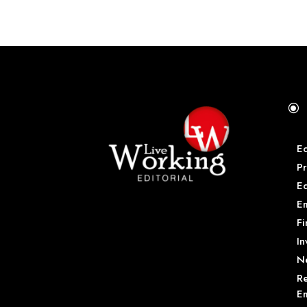
\
E
Pr
E
Em
Fi
In
N
Re
Em