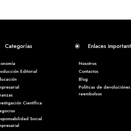
Categorías
Enlaces importan
\
conomía
Nosotros
oducción Editorial
Contactos
ducación
Blog
presarial
Políticas de devoluciónes
reembolsos
nanzas
vestigación Científica
egocios
sponsabilidad Social
presarial