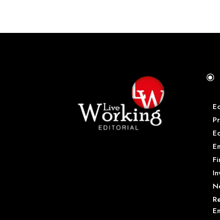
\
E
Pr
E
Em
Fi
In
N
Re
Em