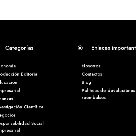
Categorías
Enlaces importan
\
conomía
Nosotros
oducción Editorial
Contactos
ducación
Blog
presarial
Políticas de devoluciónes
reembolsos
nanzas
vestigación Científica
egocios
sponsabilidad Social
presarial