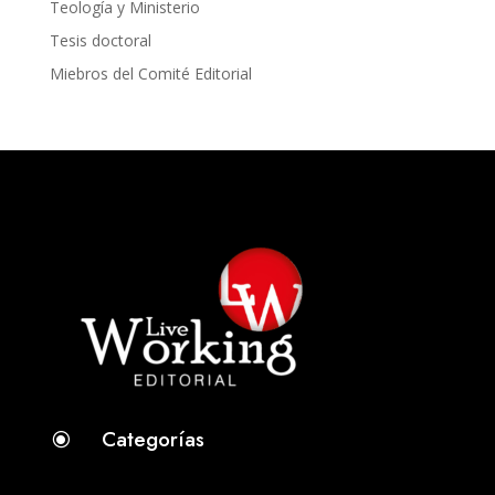
Teología y Ministerio
Tesis doctoral
Miebros del Comité Editorial
Categorías
\