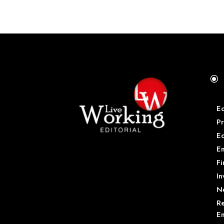
\
E
Pr
E
Em
Fi
In
N
Re
Em