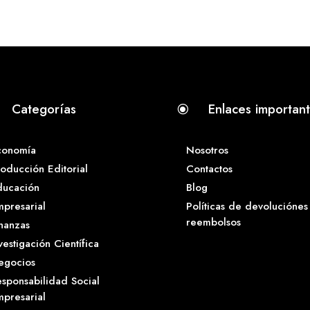
Categorías
Enlaces importan
\
conomía
Nosotros
oducción Editorial
Contactos
ducación
Blog
presarial
Políticas de devoluciónes
reembolsos
nanzas
vestigación Científica
egocios
sponsabilidad Social
presarial