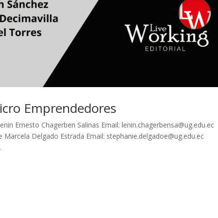
Micro Emprendedores
enin Ernesto Chagerben Salinas Email: lenin.chagerbensa@ug.edu.ec
ie Marcela Delgado Estrada Email: stephanie.delgadoe@ug.edu.ec
.