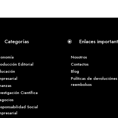
Categorías
Enlaces importan
\
conomía
Nosotros
oducción Editorial
Contactos
ducación
Blog
presarial
Políticas de devoluciónes
reembolsos
nanzas
vestigación Científica
egocios
sponsabilidad Social
presarial