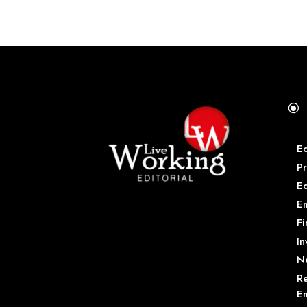
\
E
Pr
E
Em
Fi
In
N
Re
Em