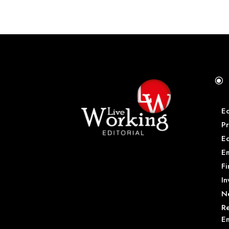
\
E
Pr
E
Em
Fi
In
N
Re
Em