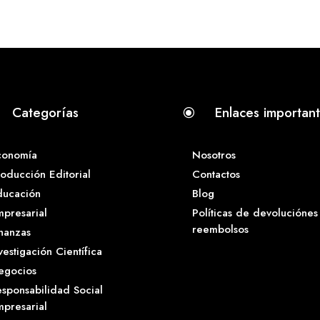
Categorías
Enlaces importan
\
conomía
Nosotros
oducción Editorial
Contactos
ducación
Blog
presarial
Políticas de devoluciónes
reembolsos
nanzas
vestigación Científica
egocios
sponsabilidad Social
presarial