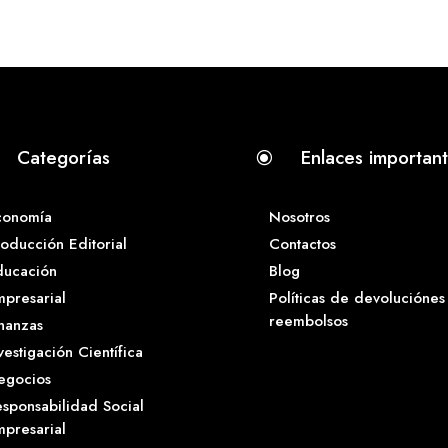
Categorías
Enlaces importan
\
conomía
Nosotros
oducción Editorial
Contactos
ducación
Blog
presarial
Políticas de devoluciónes
reembolsos
nanzas
vestigación Científica
egocios
sponsabilidad Social
presarial