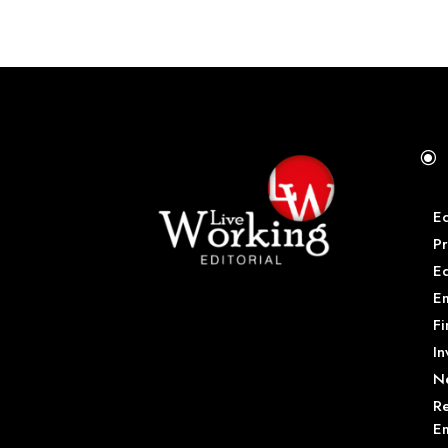
\
E
Pr
E
Em
Fi
In
N
Re
Em