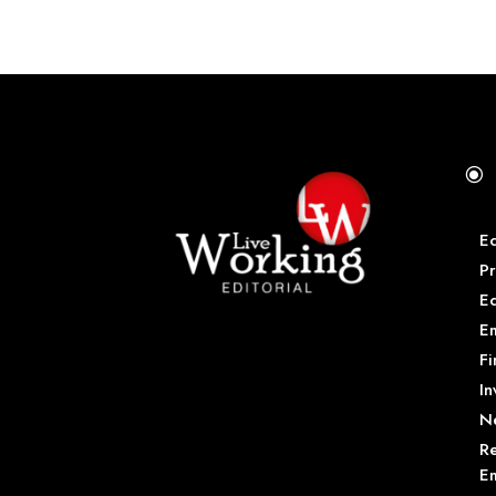
\
E
Pr
E
Em
Fi
In
N
Re
Em