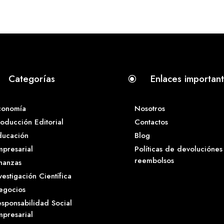
Categorías
Enlaces importan
\
conomía
Nosotros
oducción Editorial
Contactos
ducación
Blog
presarial
Políticas de devoluciónes
reembolsos
nanzas
vestigación Científica
egocios
sponsabilidad Social
presarial