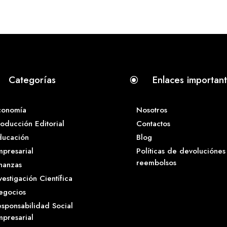
Categorías
Enlaces importan
\
conomía
Nosotros
oducción Editorial
Contactos
ducación
Blog
presarial
Políticas de devoluciónes
reembolsos
nanzas
vestigación Científica
egocios
sponsabilidad Social
presarial