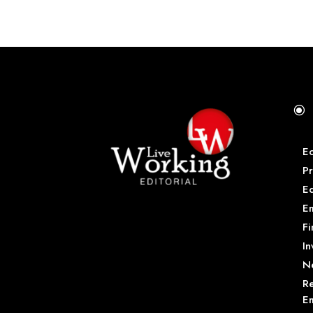
\
E
Pr
E
Em
Fi
In
N
Re
Em