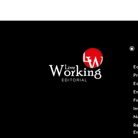
\
E
Pr
E
Em
Fi
In
N
Re
Em