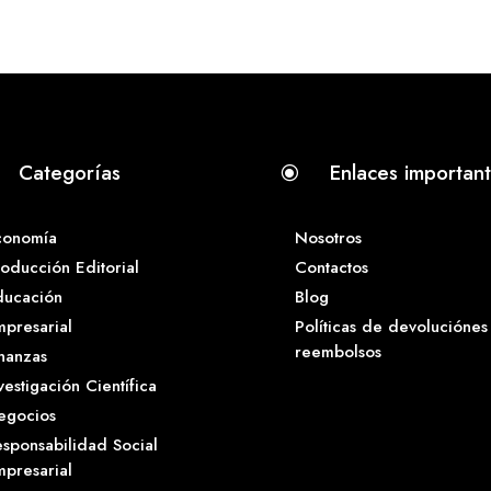
Categorías
Enlaces importan
\
conomía
Nosotros
oducción Editorial
Contactos
ducación
Blog
presarial
Políticas de devoluciónes
reembolsos
nanzas
vestigación Científica
egocios
sponsabilidad Social
presarial