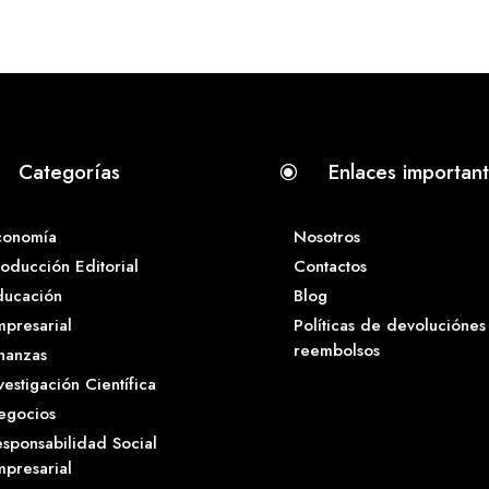
Categorías
Enlaces importan
\
conomía
Nosotros
oducción Editorial
Contactos
ducación
Blog
presarial
Políticas de devoluciónes
reembolsos
nanzas
vestigación Científica
egocios
sponsabilidad Social
presarial