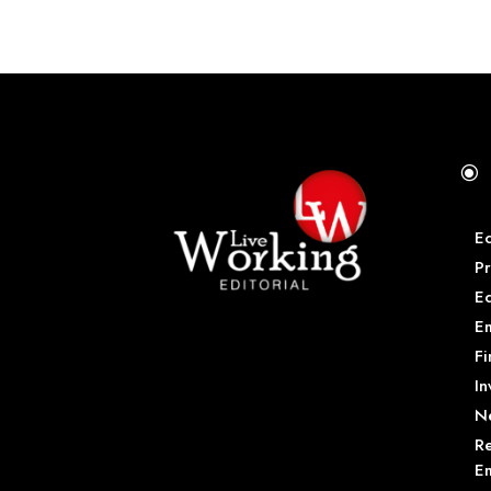
\
E
Pr
E
Em
Fi
In
N
Re
Em