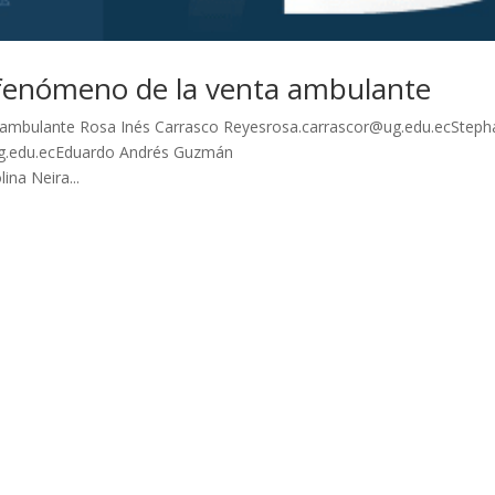
l fenómeno de la venta ambulante
a ambulante Rosa Inés Carrasco Reyesrosa.carrascor@ug.edu.ecSteph
g.edu.ecEduardo Andrés Guzmán
na Neira...