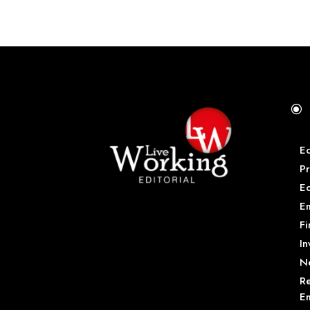
\
E
Pr
E
Em
Fi
In
N
Re
Em