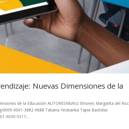
endizaje: Nuevas Dimensiones de la
ensiones de la Educación AUTORESMuñoz Briones Margarita del Roc
g/0009-0001-3882-9688 Tatiana Yeobanka Tapia Bastidas
01-9039-5517...