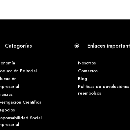
Categorías
Enlaces importan
\
conomía
Nosotros
oducción Editorial
Contactos
ducación
Blog
presarial
Políticas de devoluciónes
reembolsos
nanzas
vestigación Científica
egocios
sponsabilidad Social
presarial