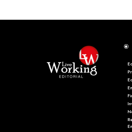
\
E
Pr
E
Em
Fi
In
N
Re
Em