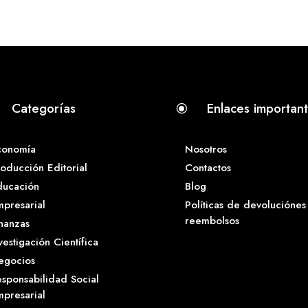
Categorías
Enlaces importan
\
conomía
Nosotros
oducción Editorial
Contactos
ducación
Blog
presarial
Políticas de devoluciónes
reembolsos
nanzas
vestigación Científica
egocios
sponsabilidad Social
presarial