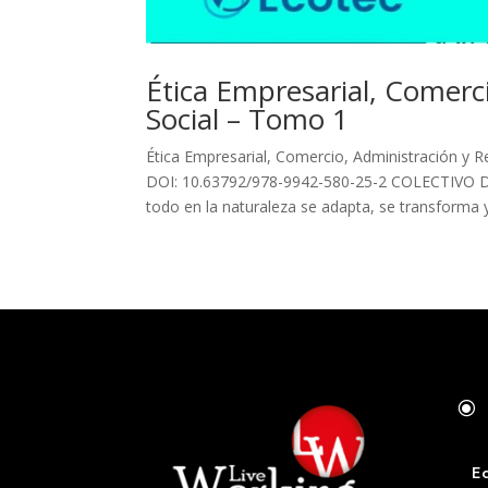
Ética Empresarial, Comerc
Social – Tomo 1
Ética Empresarial, Comercio, Administración y 
DOI: 10.63792/978-9942-580-25-2 COLECTIVO D
todo en la naturaleza se adapta, se transforma y.
\
E