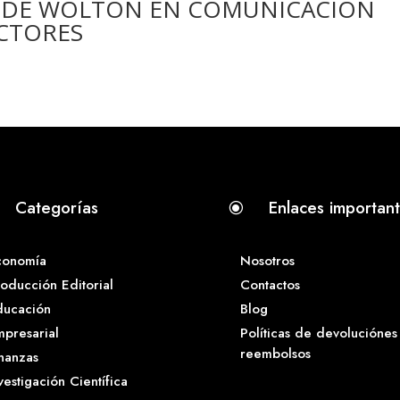
 DE WOLTON EN COMUNICACIÓN
ECTORES
Categorías
Enlaces importan
\
conomía
Nosotros
oducción Editorial
Contactos
ducación
Blog
presarial
Políticas de devoluciónes
reembolsos
nanzas
vestigación Científica