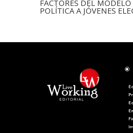
FACTORES DEL MODELO
POLÍTICA A JÓVENES EL
\
E
Pr
E
Em
Fi
In