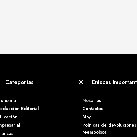
Categorías
Enlaces importan
\
conomía
Nosotros
oducción Editorial
Contactos
ducación
Blog
presarial
Políticas de devoluciónes
reembolsos
nanzas