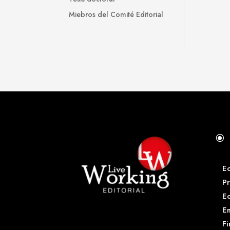
Miebros del Comité Editorial
\
E
Pr
E
Em
Fi