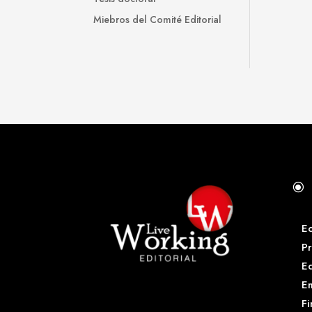
Miebros del Comité Editorial
\
E
Pr
E
Em
Fi