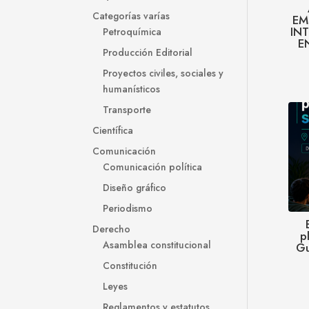
Categorías varías
EM
IN
Petroquímica
E
Producción Editorial
Proyectos civiles, sociales y
humanísticos
Transporte
Científica
Comunicación
Comunicación política
Diseño gráfico
Periodismo
Derecho
p
Asamblea constitucional
Gu
Constitución
Leyes
Reglamentos y estatutos