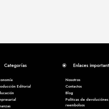
Categorías
Enlaces importan
\
conomía
Nosotros
oducción Editorial
Contactos
ducación
Blog
presarial
Políticas de devoluciónes
reembolsos
nanzas